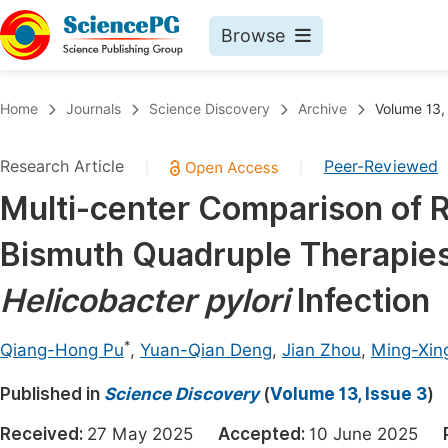
Browse
Journals By Subject
Book
Home
Journals
Science Discovery
Archive
Volume 13,
Life Sciences, Agriculture & Food
Pu
Research Article
Peer-Reviewed
|
|
Chemistry
Up
Multi-center Comparison of 
Medicine & Health
Pu
Bismuth Quadruple Therapies
Materials Science
Pu
Mathematics & Physics
Up
Helicobacter pylori
Infection
Electrical & Computer Science
Pu
*
Qiang-Hong Pu
,
Yuan-Qian Deng
,
Jian Zhou
,
Ming-Xin
Earth, Energy & Environment
Proc
Published in
Architecture & Civil Engineering
Science Discovery
(
Volume 13, Issue 3
)
Even
Education
Received:
27 May 2025
Accepted:
10 June 2025
Ev