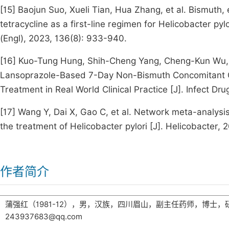
[15] Baojun Suo, Xueli Tian, Hua Zhang, et al. Bismuth
tetracycline as a first-line regimen for Helicobacter pyl
(Engl), 2023, 136(8): 933-940.
[16] Kuo-Tung Hung, Shih-Cheng Yang, Cheng-Kun Wu, e
Lansoprazole-Based 7-Day Non-Bismuth Concomitant Qua
Treatment in Real World Clinical Practice [J]. Infect Dr
[17] Wang Y, Dai X, Gao C, et al. Network meta-analysi
the treatment of Helicobacter pylori [J]. Helicobacter, 
作者简介
蒲强红（1981-12），男，汉族，四川眉山，副主任药师，博士，研究方
243937683@qq.com