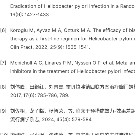
Eradication of Helicobacter pylori Infection in a Rando
16(9): 1427-1433.
[6]
Koroglu M, Ayvaz M A, Ozturk M A. The efficacy of bis
therapy as a first-line regimen for Helicobacter pylori
Clin Pract, 2022, 25(9): 1535-1541.
[7]
Mcnicholl A G, Linares P M, Nyssen O P, et al. Meta-a
inhibitors in the treatment of Helicobacter pylori infe
[8]
刘伟峰，田继红，刘景霞. 雷贝拉唑钠四联方案治疗幽门螺杆
2017, 17(6): 785-786, 789.
[9]
刘佐相，龙子临，杨智荣，等. 临床干预措施效力-效果差距
流行病学杂志, 2024, 45(4): 579-584.