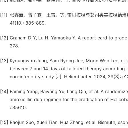
[10]
廖珊妹，张小娟，张晓薇，等. 真实世界研究的方法学进展 [J]. 中
[11]
张鑫赫，曾子露，王雪，等. 雷贝拉唑与艾司奥美拉唑钠治疗幽门
41(10): 885-889.
[12]
Graham D Y, Lu H, Yamaoka Y. A report card to grade H
278.
[13]
Kyoungwon Jung, Sam Ryong Jee, Moon Won Lee, et al.
between 7 and 14 days of tailored therapy according to
non-inferiority study [J]. Helicobacter. 2024, 29(3): e
[14]
Faming Yang, Baiyang Yu, Lang Qin, et al. A randomize
amoxicillin duo regimen for the eradication of Helicoba
e35610.
[15]
Baojun Suo, Xueli Tian, Hua Zhang, et al. Bismuth, eso