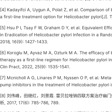
[4] Kadayifci A, Uygun A, Polat Z, et al. Comparison o
a first-line treatment option for Helicobacter pylori[J].
[5] Hsu P I, Tsay F W, Graham D Y, et al. Equivalent E
in Eradication of Helicobacter pylori Infection in a Rand
2018, 16(9): 1427-1433.
[6] Koroglu M, Ayvaz M A, Ozturk M A. The efficacy of 
therapy as a first-line regimen for Helicobacter pylori 
Clin Pract, 2022, 25(9): 1535-1541.
[7] Mcnicholl A G, Linares P M, Nyssen O P, et al. Meta
pump inhibitors in the treatment of Helicobacter pylori 
[8] 刘伟峰，田继红，刘景霞. 雷贝拉唑钠四联方案治疗幽门
析, 2017, 17(6): 785-786, 789.