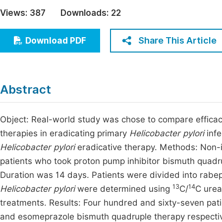
Economics & Management
Views:
387
Downloads:
22
Fi
Humanities & Social Sciences
Join
Share This Article
Download PDF
Multidisciplinary
Jo
Be
Abstract
Object: Real-world study was chose to compare effica
therapies in eradicating primary
Helicobacter pylori
infe
Helicobacter pylori
eradicative therapy. Methods: Non-i
patients who took proton pump inhibitor bismuth quad
Duration was 14 days. Patients were divided into rabe
13
14
Helicobacter pylori
were determined using
C/
C urea
treatments. Results: Four hundred and sixty-seven pati
and esomeprazole bismuth quadruple therapy respectiv