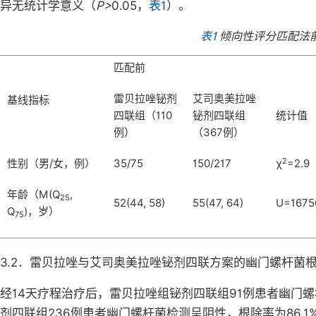
异无统计学意义（
P>
0.05，
表1
）。
表1
倾向性评分匹配法
匹配前
雷贝拉唑铋剂
艾司奥美拉唑
基线指标
四联组（110
铋剂四联组
统计值
例）
（367例）
2
性别（男/女，例）
35/75
150/217
χ
=2.9
年龄（M(Q
,
25
52(44, 58)
55(47, 64)
U=1675
Q
)，岁）
75
3.2．雷贝拉唑与艾司奥美拉唑铋剂四联方案的幽门螺杆菌
经14天疗程治疗后，雷贝拉唑组铋剂四联组91例患者幽门螺杆
剂四联组236例患者幽门螺杆菌检测呈阴性，根除率为86.1