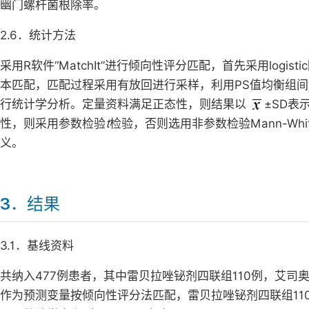
幽门螺杆菌根除率。
2.6．统计方法
采用R软件“MatchIt”进行倾向性评分匹配，首先采用log
本匹配，匹配过程采用有放回进行采样，利用PS值均衡组间协变
行统计学分析。定量资料满足正态性，则结果以
±SD表
性，则采用参数检验
t
检验，否则选用非参数检验Mann-Whi
义。
3．结果
3.1．基线资料
共纳入477例患者，其中雷贝拉唑铋剂四联组110例，艾司
作为预测变量按倾向性评分法匹配，雷贝拉唑铋剂四联组11