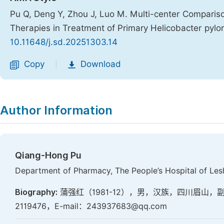
Pu Q, Deng Y, Zhou J, Luo M. Multi-center Compari
Therapies in Treatment of Primary Helicobacter pylori
10.11648/j.sd.20251303.14
Copy
Download
|
Author Information
Qiang-Hong Pu
Department of Pharmacy, The People’s Hospital of Lesh
Biography:
蒲强红（1981-12），男，汉族，四川眉山，
2119476，E-mail：243937683@qq.com