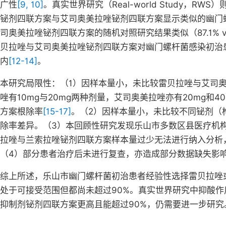
广性
[9, 10]
。真实世界研究（Real-world Study，R
铋剂四联方案与艾司奥美拉唑铋剂四联方案显示类似的幽门螺杆菌
司奥美拉唑铋剂四联方案的随机对照研究结果类似（87.1% vs 
贝拉唑与艾司奥美拉唑铋剂四联方案对幽门螺杆菌感染初治患
内
[12-14]
。
本研究局限性：（1）因样本量小，未比较雷贝拉唑与艾司
唑有10mg与20mg两种剂量，艾司奥美拉唑亦有20mg
方案根除率
[15-17]
。（2）因样本量小，未比较不同铋剂（
除率差异。（3）本回顾性研究发现乐山市多数区县医疗机
拉唑与兰索拉唑铋剂四联方案样本量过少无法进行纳入分析
（4）部分患者治疗后未进行复查，亦造成部分数据缺失影
综上所述，乐山市幽门螺杆菌初治患者经验性选择雷贝拉唑
处于可接受范围但都尚未超过90%。真实世界研究中抑酸
抑制剂铋剂四联方案更高且能超过90%，仍需要进一步研究