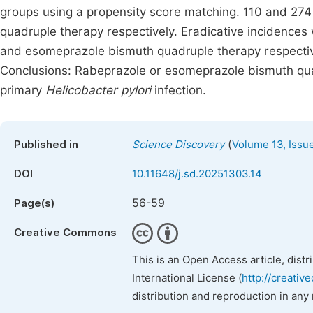
groups using a propensity score matching. 110 and 27
quadruple therapy respectively. Eradicative incidences
and esomeprazole bismuth quadruple therapy respective
Conclusions: Rabeprazole or esomeprazole bismuth quad
primary
Helicobacter pylori
infection.
(
Published in
Science Discovery
Volume 13, Issu
DOI
10.11648/j.sd.20251303.14
56-59
Page(s)
Creative Commons
This is an Open Access article, dist
International License (
http://creativ
distribution and reproduction in any