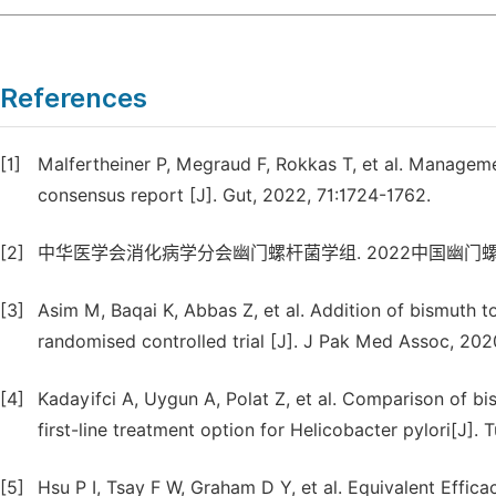
References
[1]
Malfertheiner P, Megraud F, Rokkas T, et al. Managemen
consensus report [J]. Gut, 2022, 71:1724-1762.
[2]
中华医学会消化病学分会幽门螺杆菌学组. 2022中国幽门螺杆菌感染治疗
[3]
Asim M, Baqai K, Abbas Z, et al. Addition of bismuth to
randomised controlled trial [J]. J Pak Med Assoc, 202
[4]
Kadayifci A, Uygun A, Polat Z, et al. Comparison of b
first-line treatment option for Helicobacter pylori[J]. 
[5]
Hsu P I, Tsay F W, Graham D Y, et al. Equivalent Effic